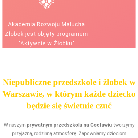
Akademia Rozwoju Malucha
Żłobek jest objęty programem
"Aktywnie w Żłobku"
Niepubliczne przedszkole i żłobek w
Warszawie, w którym każde dziecko
będzie się świetnie czuć
W naszym
prywatnym przedszkolu na Gocławiu
tworzymy
przyjazną, rodzinną atmosferę. Zapewniamy dzieciom