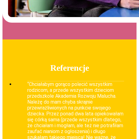
Referencje
“Chciałabym gorąco polecić wszystkim
rodzicom, a przede wszystkim dzieciom
przedszkole Akademia Rozwoju Malucha.
Należę do mam chyba skrajnie
przewrażliwionych na punkcie swojego
dziecka. Przez ponad dwa lata opiekowałam
się córką sama (przede wszystkim dlatego,
że chciałam i mogłam, ale też nie potrafiłam
zaufać nianiom z ogłoszenia) i długo
szukałam takiego miejsca! Nie ważne, że