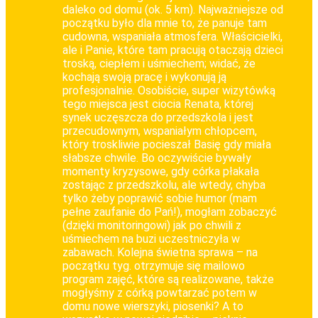
daleko od domu (ok. 5 km). Najważniejsze od
początku było dla mnie to, że panuje tam
cudowna, wspaniała atmosfera. Właścicielki,
ale i Panie, które tam pracują otaczają dzieci
troską, ciepłem i uśmiechem; widać, że
kochają swoją pracę i wykonują ją
profesjonalnie. Osobiście, super wizytówką
tego miejsca jest ciocia Renata, której
synek uczęszcza do przedszkola i jest
przecudownym, wspaniałym chłopcem,
który troskliwie pocieszał Basię gdy miała
słabsze chwile. Bo oczywiście bywały
momenty kryzysowe, gdy córka płakała
zostając z przedszkolu, ale wtedy, chyba
tylko żeby poprawić sobie humor (mam
pełne zaufanie do Pań!), mogłam zobaczyć
(dzięki monitoringowi) jak po chwili z
uśmiechem na buzi uczestniczyła w
zabawach. Kolejna świetna sprawa – na
początku tyg. otrzymuje się mailowo
program zajęć, które są realizowane, także
mogłyśmy z córką powtarzać potem w
domu nowe wierszyki, piosenki? A to