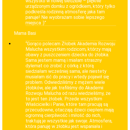
wszystko w nowej siedzibie – pięknie
urządzonym domku z ogródkiem, który tylko
podkreśla rodzinną atmosferę jaka tam
panuje! Nie wyobrażam sobie lepszego
miejsca :)”
Mama Basi
“Gorąco polecam Żłobek Akademia Rozwoju
Malucha wszystkim rodzicom, którzy mają
obawy z puszczeniem dziecka do żłobka.
Sama jestem mamą i miałam straszny
dylemat co zrobić z córką z którą
siedziałam wcześniej sama, ale niestety
musiałam iść do pracy i wtedy pojawił się
problem. Odwiedziliśmy z mężem wiele
żłobków, ale jak trafiliśmy do Akademii
Rozwoju Malucha od razu wiedzieliśmy, że
to jest ten żłobek. Przede wszystkim
Właścicielki i Panie, które tam pracują są
przecudowne, otaczają dzieci ciepłem mają
ogromną cierpliwość i miłość do nich,
traktują je wszystkie jak swoje. Atmosfera,
która panuję w żłobku jest wspaniała i