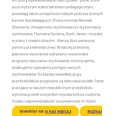
wchodzą wykwalifikowane nauczycielki - panie, które
poza wyższym wykształceniem pedagogicznym,
posiadają także umiejętności nabyte podczas licznych
kursów doszklalających (Praca metodą Weroniki
Sherborne, Umiejętności wychowawcze wg koncepcji
wychowania Thomasa Gordona, Ruch, taniec i muzyka
w pracy z małymi dziećmi - Klanza, Kurs pierwszej
pomocy przedmedycznej). W naszej prywatnej
placówce nieustannie wdrażamy nowatorskie
programy nauczania i wychowania, monitorujemy,
analizujemy i opisujemy postępy naszych
wychowanków. Do każdej niewielkiej grupy
przedszkolaków przypisane są dwie nauczycielki. Panie
pracujące w naszym niepublicznym przedszkolu
wyróżnia przede wszystkim wysoka kultura osobista,
troska i odpowiedzialność za powierzone im dzieci.
DOWIEDZ SIĘ O NAS WIĘCEJ
POZNAJ