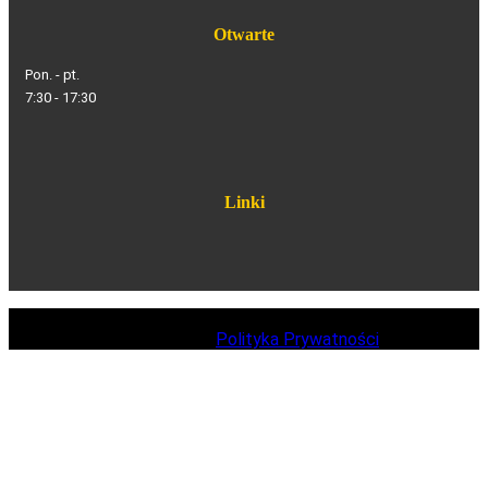
Otwarte
Pon. - pt.
7:30 - 17:30
Linki
©
2020 Akademia Rozwoju Malucha s.c.Renata
Porębska,Paweł Porębski
|
Polityka Prywatności